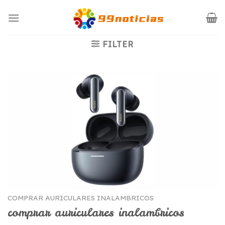
Saltar
al
contenido
FILTER
COMPRAR AURICULARES INALAMBRICOS
comprar auriculares inalambricos