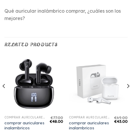
Qué auricular inalámbrico comprar, ¿cuáles son los
mejores?
RELATED PRODUCTS
€
77.00
€
69.00
COMPRAR AURICULARES INALAMBRICOS
COMPRAR AURICULARES INALAMBRICOS
€
48.00
€
43.00
comprar auriculares
comprar auriculares
inalambricos
inalambricos