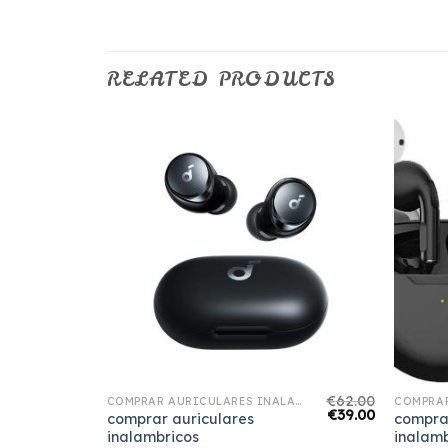
RELATED PRODUCTS
€
77.00
€
62.00
COMPRAR AURICULARES INALAMBRICOS
COMPRAR AURICULARES INALAMBRICOS
€
48.00
€
39.00
comprar auriculares
compra
inalambricos
inalamb