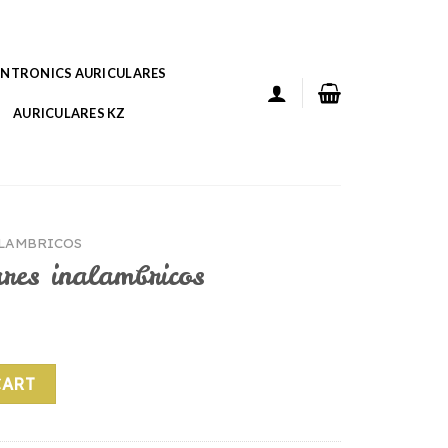
ANTRONICS AURICULARES
AURICULARES KZ
ALAMBRICOS
res inalambricos
ricos quantity
CART