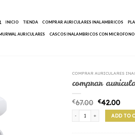
INICIO
TIENDA
COMPRAR AURICULARES INALAMBRICOS
PL
MURWAL AURICULARES
CASCOS INALAMBRICOS CON MICROFONO
COMPRAR AURICULARES IN
comprar auricula
€
67.00
€
42.00
comprar auriculares inalamb
ADD TO 