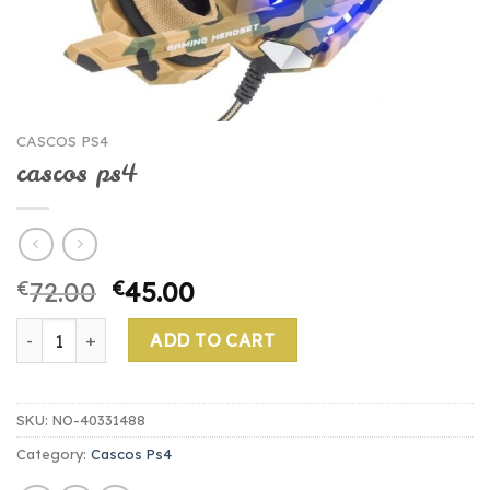
CASCOS PS4
cascos ps4
€
72.00
€
45.00
cascos ps4 quantity
ADD TO CART
SKU:
NO-40331488
Category:
Cascos Ps4