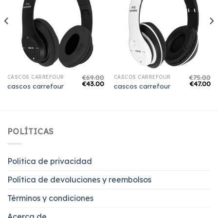
€
69.00
€
75.00
CASCOS CARREFOUR
CASCOS CARREFOUR
€
43.00
€
47.00
cascos carrefour
cascos carrefour
POLÍTICAS
Politica de privacidad
Política de devoluciones y reembolsos
Términos y condiciones
Acerca de