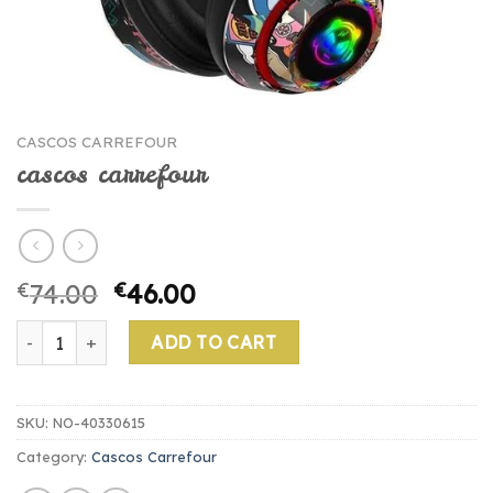
CASCOS CARREFOUR
cascos carrefour
€
74.00
€
46.00
cascos carrefour quantity
ADD TO CART
SKU:
NO-40330615
Category:
Cascos Carrefour