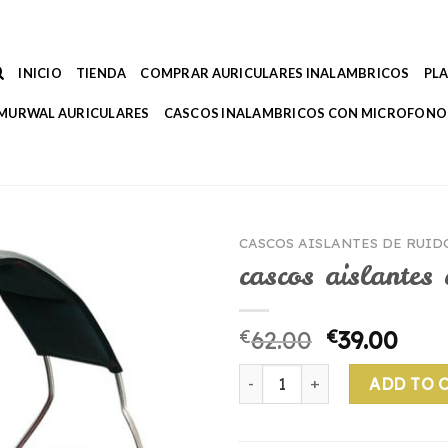
INICIO
TIENDA
COMPRAR AURICULARES INALAMBRICOS
PL
MURWAL AURICULARES
CASCOS INALAMBRICOS CON MICROFONO
CASCOS AISLANTES DE RUID
cascos aislantes
€
62.00
€
39.00
cascos aislantes de ruido qu
ADD TO 