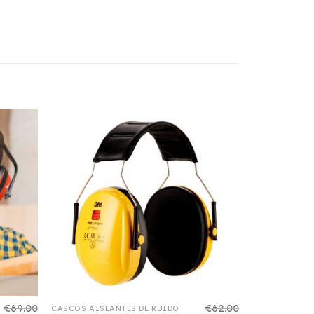
€
69.00
€
62.00
CASCOS AISLANTES DE RUIDO