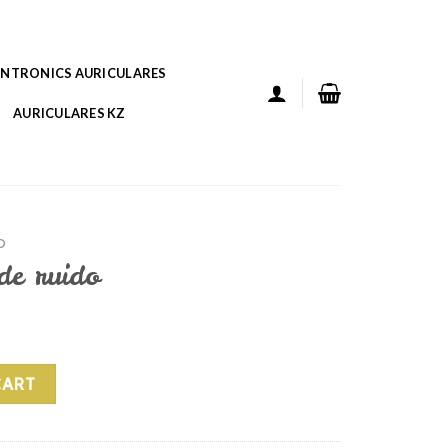
ANTRONICS AURICULARES
AURICULARES KZ
O
 de ruido
antity
CART