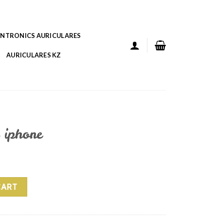
ANTRONICS AURICULARES
AURICULARES KZ
 iphone
tity
CART