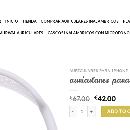
INICIO
TIENDA
COMPRAR AURICULARES INALAMBRICOS
PL
MURWAL AURICULARES
CASCOS INALAMBRICOS CON MICROFONO
AURICULARES PARA IPHONE
auriculares para
€
67.00
€
42.00
auriculares para iphone quan
ADD TO 