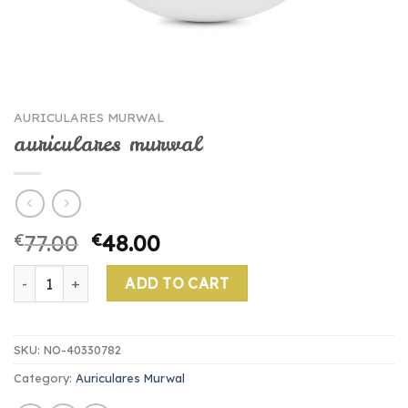
AURICULARES MURWAL
auriculares murwal
€
77.00
€
48.00
auriculares murwal quantity
ADD TO CART
SKU:
NO-40330782
Category:
Auriculares Murwal