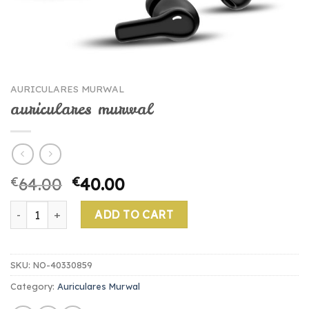
AURICULARES MURWAL
auriculares murwal
€
64.00
€
40.00
auriculares murwal quantity
ADD TO CART
SKU:
NO-40330859
Category:
Auriculares Murwal