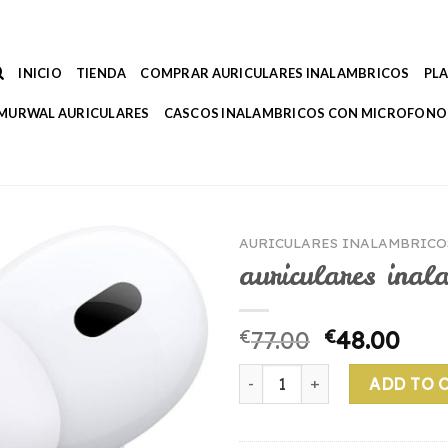
INICIO
TIENDA
COMPRAR AURICULARES INALAMBRICOS
PL
MURWAL AURICULARES
CASCOS INALAMBRICOS CON MICROFONO
AURICULARES INALAMBRICO
auriculares inal
€
77.00
€
48.00
auriculares inalambricos par
ADD TO 