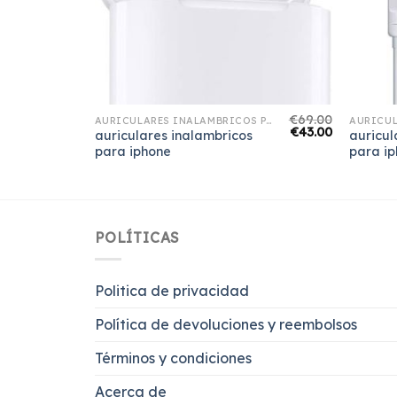
€
74.00
€
69.00
AURICULARES INALAMBRICOS PARA IPHONE
AURICULARES INALAMBRICOS PARA IPHONE
€
46.00
€
43.00
auriculares inalambricos
auricul
para iphone
para i
POLÍTICAS
Politica de privacidad
Política de devoluciones y reembolsos
Términos y condiciones
Acerca de