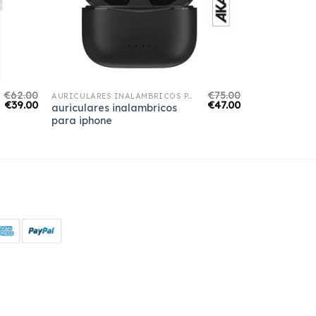
€
62.00
€
75.00
AURICULARES INALAMBRICOS PARA IPHONE
€
39.00
€
47.00
auriculares inalambricos
para iphone