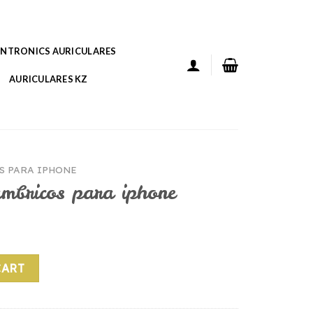
ANTRONICS AURICULARES
AURICULARES KZ
S PARA IPHONE
ambricos para iphone
a iphone quantity
CART