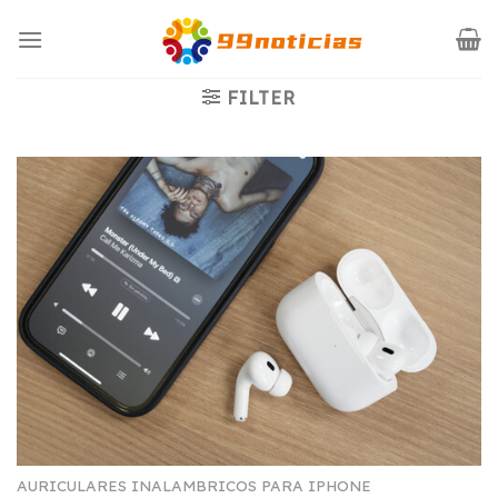
Saltar
al
contenido
FILTER
AURICULARES INALAMBRICOS PARA IPHONE