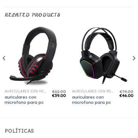
RELATED PRODUCTS
€
62.00
€
74.00
AURICULARES CON MICROFONO PARA PC
AURICULARES CON MICROFONO PARA PC
€
39.00
€
46.00
auriculares con
auriculares con
microfono para pc
microfono para pc
POLÍTICAS