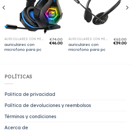
€
74.00
€
62.00
AURICULARES CON MICROFONO PARA PC
AURICULARES CON MICROFONO PARA PC
€
46.00
€
39.00
auriculares con
auriculares con
microfono para pc
microfono para pc
POLÍTICAS
Politica de privacidad
Política de devoluciones y reembolsos
Términos y condiciones
Acerca de