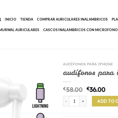
INICIO
TIENDA
COMPRAR AURICULARES INALAMBRICOS
PL
MURWAL AURICULARES
CASCOS INALAMBRICOS CON MICROFONO
AUDÍFONOS PARA IPHONE
audífonos para 
€
58.00
€
36.00
audífonos para iphone quant
ADD TO 