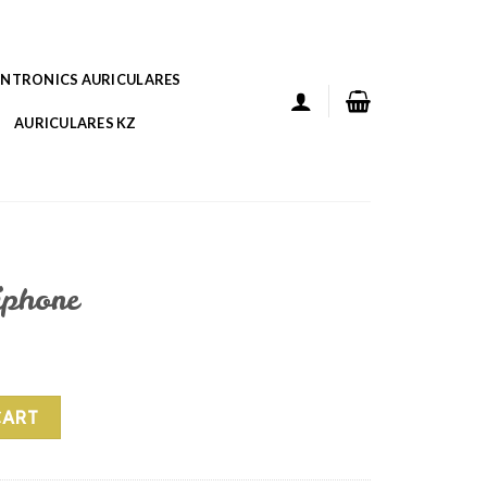
ANTRONICS AURICULARES
AURICULARES KZ
iphone
ity
CART