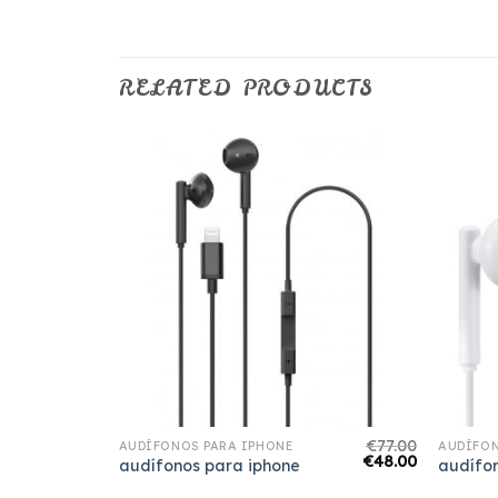
RELATED PRODUCTS
€
67.00
€
77.00
AUDÍFONOS PARA IPHONE
AUDÍFON
€
42.00
€
48.00
audífonos para iphone
audífo