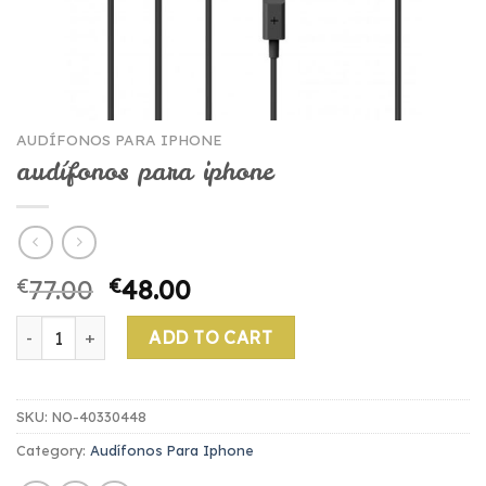
AUDÍFONOS PARA IPHONE
audífonos para iphone
€
77.00
€
48.00
audífonos para iphone quantity
ADD TO CART
SKU:
NO-40330448
Category:
Audífonos Para Iphone