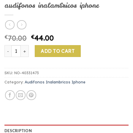
audifonos inalambricos iphone
€
70.00
€
44.00
audifonos inalambricos iphone quantity
ADD TO CART
SKU:
NO-40331473
Category:
Audifonos Inalambricos Iphone
DESCRIPTION