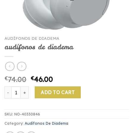
AUDÍFONOS DE DIADEMA
audífonos de diadema
€
74.00
€
46.00
audífonos de diadema quantity
ADD TO CART
SKU:
NO-40330846
Category:
Audífonos De Diadema