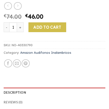
€
74.00
€
46.00
amazon audifonos inalambricos quantity
ADD TO CART
SKU:
NO-40330790
Category:
Amazon Audifonos Inalambricos
DESCRIPTION
REVIEWS (0)