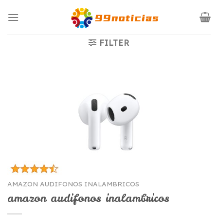
Saltar
al
contenido
FILTER
AMAZON AUDIFONOS INALAMBRICOS
amazon audifonos inalambricos