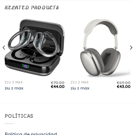
RELATED PRODUCTS
€
70.00
€
69.00
ZIU Z MAX
ZIU Z MAX
€
44.00
€
43.00
ziu z max
ziu z max
POLÍTICAS
Politica de privacidad