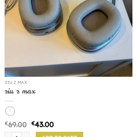
ZIU Z MAX
ziu z max
€
69.00
€
43.00
ziu z max quantity