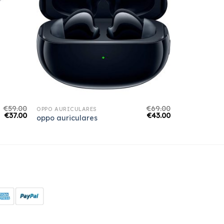
€
59.00
€
69.00
OPPO AURICULARES
€
37.00
€
43.00
oppo auriculares