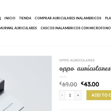
INICIO
TIENDA
COMPRAR AURICULARES INALAMBRICOS
PL
MURWAL AURICULARES
CASCOS INALAMBRICOS CON MICROFONO
OPPO AURICULARES
oppo auriculares
€
69.00
€
43.00
oppo auriculares quantity
ADD TO 