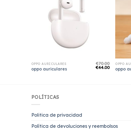
€
77.00
€
70.00
OPPO AURICULARES
OPPO AU
€
48.00
€
44.00
oppo auriculares
oppo au
POLÍTICAS
Politica de privacidad
Política de devoluciones y reembolsos