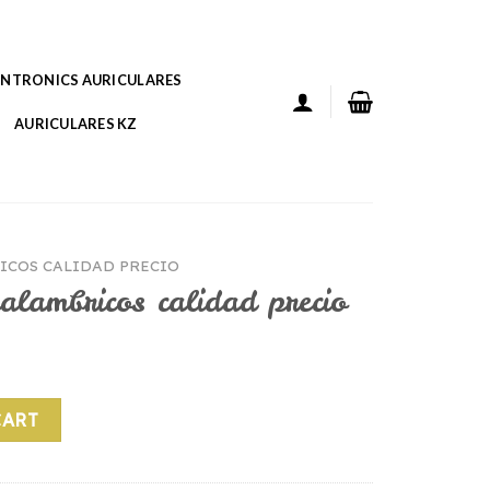
ANTRONICS AURICULARES
AURICULARES KZ
ICOS CALIDAD PRECIO
nalambricos calidad precio
calidad precio quantity
CART