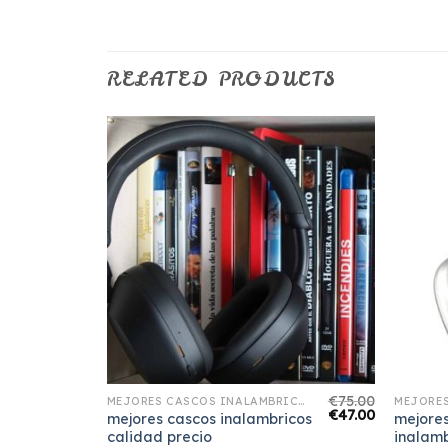
RELATED PRODUCTS
€
62.00
€
75.00
MEJORES CASCOS INALAMBRICOS CALIDAD PRECIO
MEJORES CASCOS INALAMBRICOS CALIDAD PRECIO
€
39.00
€
47.00
mejores cascos inalambricos
mejore
cio
calidad precio
inalamb