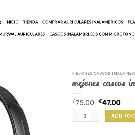
INICIO
TIENDA
COMPRAR AURICULARES INALAMBRICOS
PL
MURWAL AURICULARES
CASCOS INALAMBRICOS CON MICROFONO
MEJORES CASCOS INALAMBR
mejores cascos i
€
75.00
€
47.00
mejores cascos inalambricos 
ADD TO 