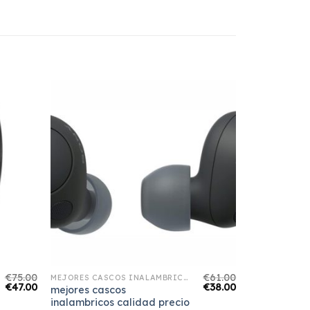
€
75.00
€
61.00
MEJORES CASCOS INALAMBRICOS CALIDAD PRECIO
€
47.00
€
38.00
mejores cascos
inalambricos calidad precio