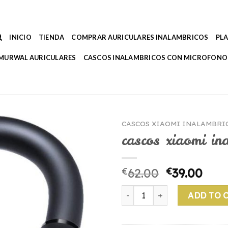
INICIO
TIENDA
COMPRAR AURICULARES INALAMBRICOS
PL
MURWAL AURICULARES
CASCOS INALAMBRICOS CON MICROFONO
CASCOS XIAOMI INALAMBRI
cascos xiaomi in
€
62.00
€
39.00
cascos xiaomi inalambricos 
ADD TO 