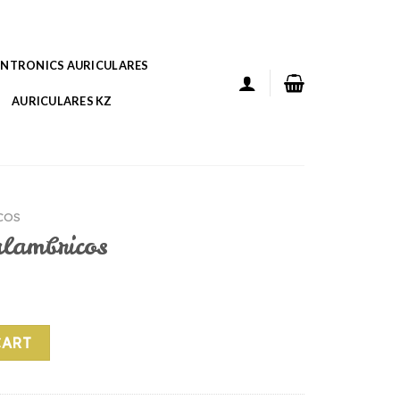
ANTRONICS AURICULARES
AURICULARES KZ
COS
alambricos
quantity
CART