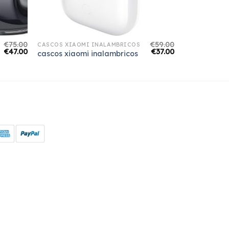
€
75.00
€
59.00
CASCOS XIAOMI INALAMBRICOS
€
47.00
€
37.00
cascos xiaomi inalambricos