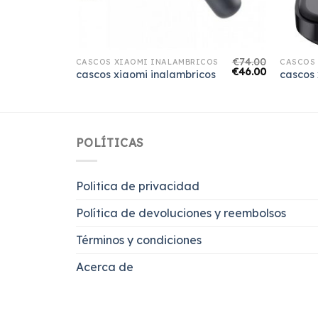
€
64.00
€
74.00
COS
CASCOS XIAOMI INALAMBRICOS
CASCOS
€
40.00
€
46.00
cos
cascos xiaomi inalambricos
cascos 
POLÍTICAS
Politica de privacidad
Política de devoluciones y reembolsos
Términos y condiciones
Acerca de