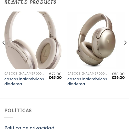
RELATED PRODUCTS
€
72.00
€
58.00
CASCOS INALAMBRICOS DIADEMA
CASCOS INALAMBRICOS DIADEMA
€
45.00
€
36.00
cascos inalambricos
cascos inalambricos
diadema
diadema
POLÍTICAS
Politica de privacidad