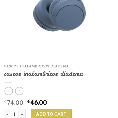
CASCOS INALAMBRICOS DIADEMA
cascos inalambricos diadema
€
74.00
€
46.00
cascos inalambricos diadema quantity
ADD TO CART