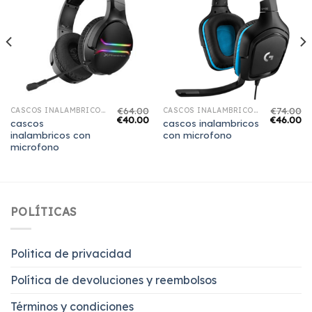
€
64.00
€
74.00
CASCOS INALAMBRICOS CON MICROFONO
CASCOS INALAMBRICOS CON MICROFONO
€
40.00
€
46.00
cascos
cascos inalambricos
inalambricos con
con microfono
microfono
POLÍTICAS
Politica de privacidad
Política de devoluciones y reembolsos
Términos y condiciones