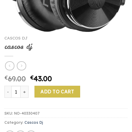
CASCOS DJ
cascos dj
€
69.00
€
43.00
cascos dj quantity
ADD TO CART
SKU:
NO-40330407
Category:
Cascos Dj