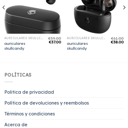
€
59.00
€
61.00
AURICULARES SKULLCANDY
AURICULARES SKULLCANDY
€
37.00
€
38.00
auriculares
auriculares
skullcandy
skullcandy
POLÍTICAS
Politica de privacidad
Política de devoluciones y reembolsos
Términos y condiciones
Acerca de