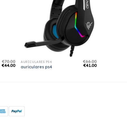
€
70.00
€
66.00
AURICULARES PS4
€
44.00
€
41.00
auriculares ps4