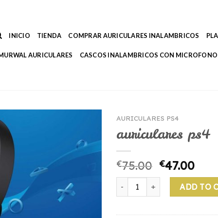
INICIO
TIENDA
COMPRAR AURICULARES INALAMBRICOS
PL
MURWAL AURICULARES
CASCOS INALAMBRICOS CON MICROFONO
AURICULARES PS4
auriculares ps4
€
75.00
€
47.00
auriculares ps4 quantity
ADD TO 