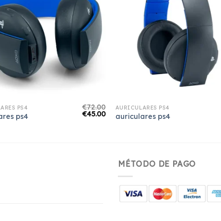
€
72.00
ARES PS4
AURICULARES PS4
€
45.00
ares ps4
auriculares ps4
MÉTODO DE PAGO