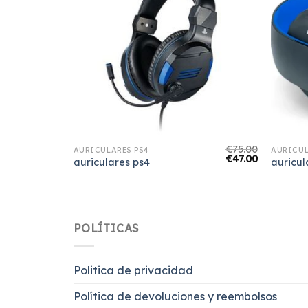
€
67.00
€
75.00
AURICULARES PS4
AURICUL
€
42.00
€
47.00
auriculares ps4
auricul
POLÍTICAS
Politica de privacidad
Política de devoluciones y reembolsos