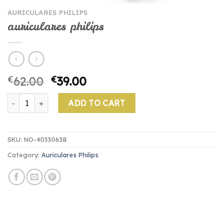
AURICULARES PHILIPS
auriculares philips
€
62.00
€
39.00
auriculares philips quantity
ADD TO CART
SKU:
NO-40330638
Category:
Auriculares Philips