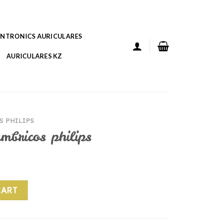
ANTRONICS AURICULARES
AURICULARES KZ
 PHILIPS
ambricos philips
ips quantity
CART