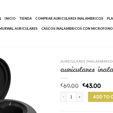
INICIO
TIENDA
COMPRAR AURICULARES INALAMBRICOS
PL
MURWAL AURICULARES
CASCOS INALAMBRICOS CON MICROFONO
AURICULARES INALAMBRICOS
auriculares inal
€
69.00
€
43.00
auriculares inalambricos phil
ADD TO 