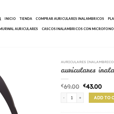
INICIO
TIENDA
COMPRAR AURICULARES INALAMBRICOS
PL
MURWAL AURICULARES
CASCOS INALAMBRICOS CON MICROFONO
AURICULARES INALAMBRICOS
auriculares inal
€
69.00
€
43.00
auriculares inalambricos phil
ADD TO 