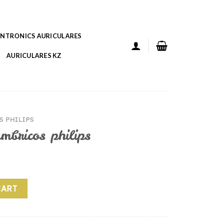
ANTRONICS AURICULARES
AURICULARES KZ
 PHILIPS
ambricos philips
ips quantity
CART