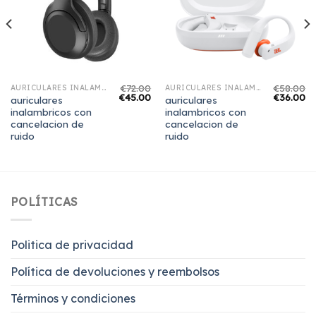
€
72.00
€
58.00
AURICULARES INALAMBRICOS CON CANCELACION DE RUIDO
AURICULARES INALAMBRICOS CON CANCELACION DE RUIDO
€
45.00
€
36.00
auriculares
auriculares
inalambricos con
inalambricos con
cancelacion de
cancelacion de
ruido
ruido
POLÍTICAS
Politica de privacidad
Política de devoluciones y reembolsos
Términos y condiciones