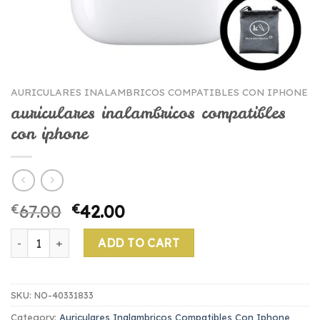
AURICULARES INALAMBRICOS COMPATIBLES CON IPHONE
auriculares inalambricos compatibles
con iphone
€
67.00
€
42.00
auriculares inalambricos compatibles con iphone quantity
ADD TO CART
SKU:
NO-40331833
Category:
Auriculares Inalambricos Compatibles Con Iphone