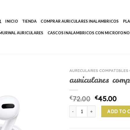
INICIO
TIENDA
COMPRAR AURICULARES INALAMBRICOS
PL
MURWAL AURICULARES
CASCOS INALAMBRICOS CON MICROFONO
AURICULARES COMPATIBLES
auriculares comp
€
72.00
€
45.00
auriculares compatibles con 
ADD TO 