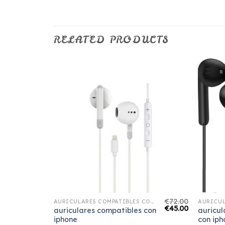
RELATED PRODUCTS
€
66.00
€
72.00
AURICULARES COMPATIBLES CON IPHONE
AURICULARES COMPATIBLES CON IPHONE
€
41.00
€
45.00
auriculares compatibles con
auricul
iphone
con iph