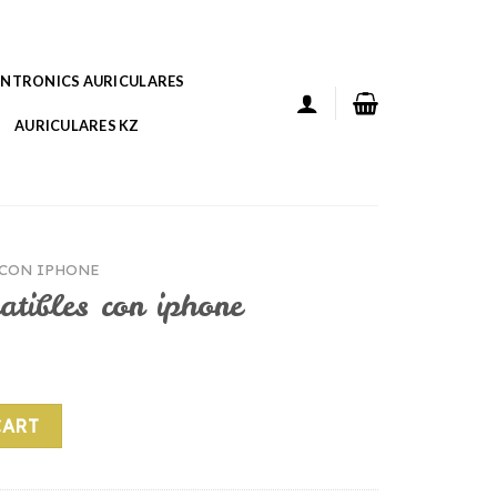
ANTRONICS AURICULARES
AURICULARES KZ
 CON IPHONE
atibles con iphone
iphone quantity
CART