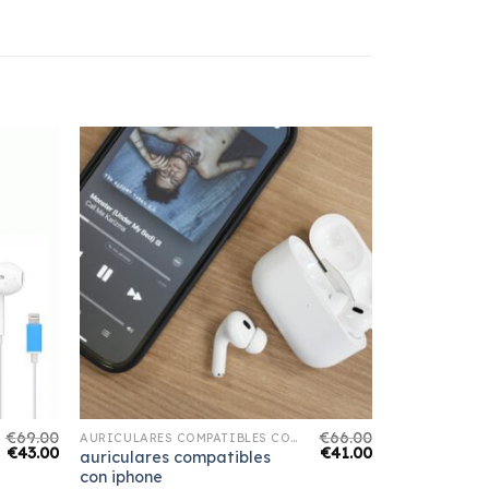
€
69.00
€
66.00
AURICULARES COMPATIBLES CON IPHONE
€
43.00
€
41.00
auriculares compatibles
con iphone