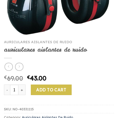
AURICULARES AISLANTES DE RUIDO
auriculares aislantes de ruido
€
69.00
€
43.00
auriculares aislantes de ruido quantity
ADD TO CART
SKU:
NO-40331115
Category:
Auriculares Aislantes De Ruido