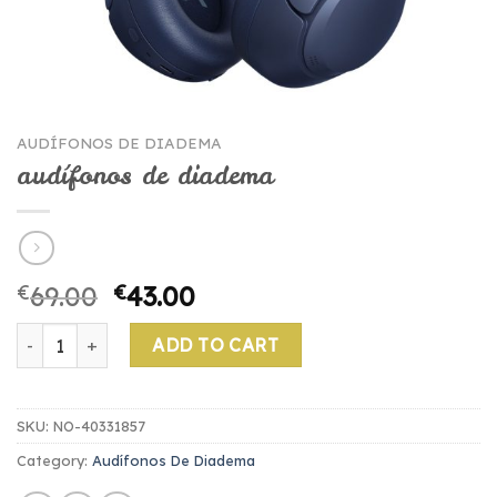
AUDÍFONOS DE DIADEMA
audífonos de diadema
€
69.00
€
43.00
audífonos de diadema quantity
ADD TO CART
SKU:
NO-40331857
Category:
Audífonos De Diadema