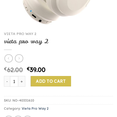
VIETA PRO WAY 2
vieta pro way 2
€
62.00
€
39.00
vieta pro way 2 quantity
ADD TO CART
SKU:
NO-40331610
Category:
Vieta Pro Way 2