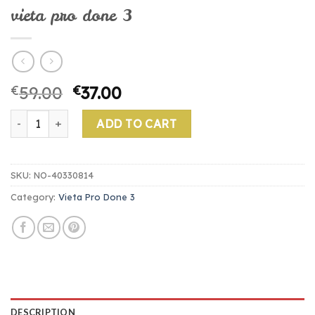
vieta pro done 3
€
59.00
€
37.00
vieta pro done 3 quantity
ADD TO CART
SKU:
NO-40330814
Category:
Vieta Pro Done 3
DESCRIPTION