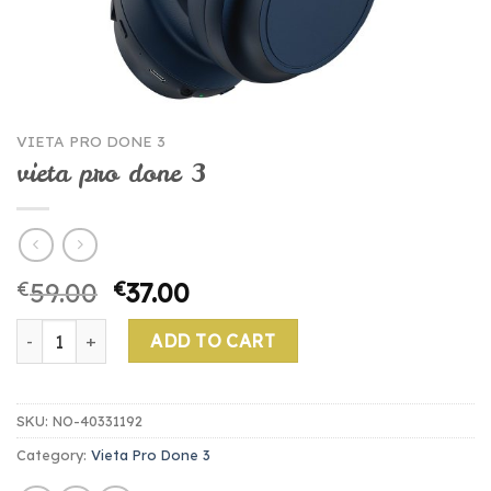
VIETA PRO DONE 3
vieta pro done 3
€
59.00
€
37.00
vieta pro done 3 quantity
ADD TO CART
SKU:
NO-40331192
Category:
Vieta Pro Done 3