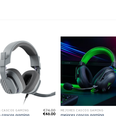
€
74.00
S CASCOS GAMING
MEJORES CASCOS GAMING
€
46.00
s cascos gaming
mejores cascos gaming