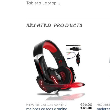
Tableta Laptop …
RELATED PRODUCTS
€
64.00
€
66.00
MEJORES CASCOS GAMING
MEJORE
€
40.00
€
41.00
mejores cascos gaming
mejore