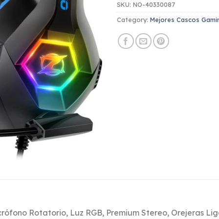
SKU:
NO-40330087
Category:
Mejores Cascos Gami
rófono Rotatorio, Luz RGB, Premium Stereo, Orejeras Li