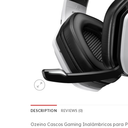
DESCRIPTION
REVIEWS (0)
Ozeino Cascos Gaming Inalámbricos para P