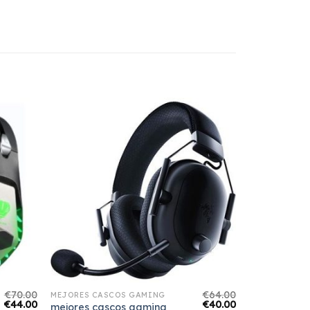
€
70.00
€
64.00
MEJORES CASCOS GAMING
€
44.00
€
40.00
mejores cascos gaming