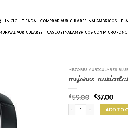
INICIO
TIENDA
COMPRAR AURICULARES INALAMBRICOS
PL
MURWAL AURICULARES
CASCOS INALAMBRICOS CON MICROFONO
MEJORES AURICULARES BLU
mejores auricula
€
59.00
€
37.00
mejores auriculares bluetoot
ADD TO 