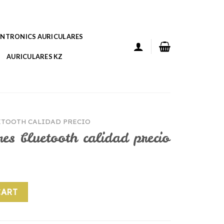
ANTRONICS AURICULARES
AURICULARES KZ
ETOOTH CALIDAD PRECIO
res bluetooth calidad precio
h calidad precio quantity
CART