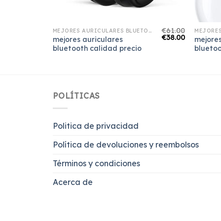
€
64.00
€
61.00
MEJORES AURICULARES BLUETOOTH CALIDAD PRECIO
MEJORES AURICULARES BLUETOOTH CALIDAD PRECIO
€
40.00
€
38.00
mejores auriculares
mejores
bluetooth calidad precio
bluetoo
POLÍTICAS
Politica de privacidad
Política de devoluciones y reembolsos
Términos y condiciones
Acerca de