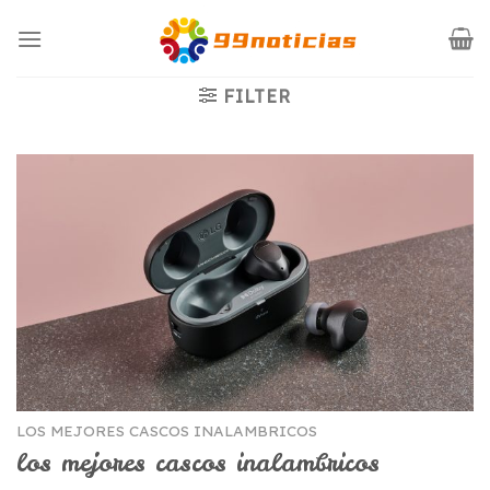
Saltar
al
contenido
FILTER
LOS MEJORES CASCOS INALAMBRICOS
los mejores cascos inalambricos