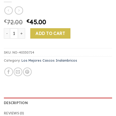
€
72.00
€
45.00
los mejores cascos inalambricos quantity
ADD TO CART
SKU:
NO-40330714
Category:
Los Mejores Cascos Inalambricos
DESCRIPTION
REVIEWS (0)