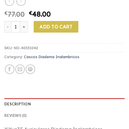
€
77.00
€
48.00
cascos diadema inalambricos quantity
ADD TO CART
SKU:
NO-40331042
Category:
Cascos Diadema Inalambricos
DESCRIPTION
REVIEWS (0)