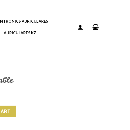
ANTRONICS AURICULARES
AURICULARES KZ
able
y
CART