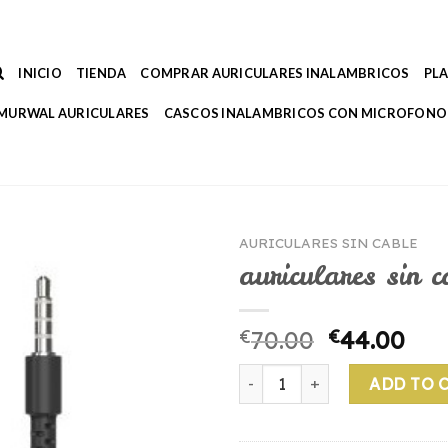
INICIO
TIENDA
COMPRAR AURICULARES INALAMBRICOS
PL
MURWAL AURICULARES
CASCOS INALAMBRICOS CON MICROFONO
AURICULARES SIN CABLE
auriculares sin c
€
70.00
€
44.00
auriculares sin cable quantit
ADD TO 