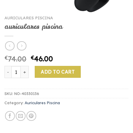
AURICULARES PISCINA
auriculares piscina
€
74.00
€
46.00
auriculares piscina quantity
ADD TO CART
SKU:
NO-40330136
Category:
Auriculares Piscina