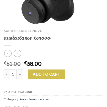
AURICULARES LENOVO
auriculares lenovo
€
61.00
€
38.00
auriculares lenovo quantity
ADD TO CART
SKU:
NO-40330508
Category:
Auriculares Lenovo