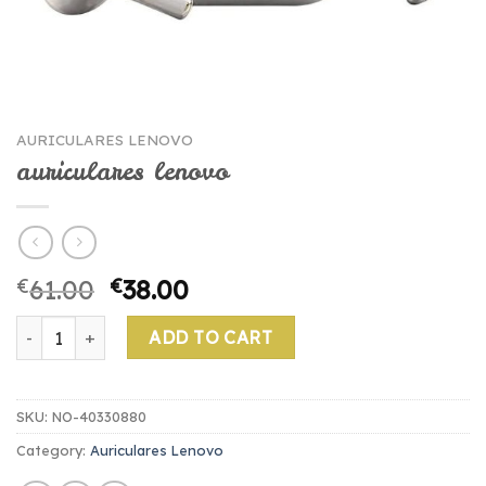
AURICULARES LENOVO
auriculares lenovo
€
61.00
€
38.00
auriculares lenovo quantity
ADD TO CART
SKU:
NO-40330880
Category:
Auriculares Lenovo