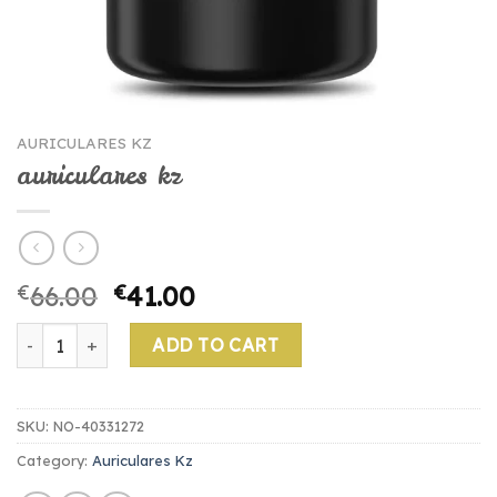
AURICULARES KZ
auriculares kz
€
66.00
€
41.00
auriculares kz quantity
ADD TO CART
SKU:
NO-40331272
Category:
Auriculares Kz