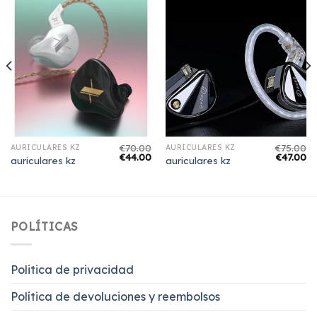
€
70.00
€
75.00
AURICULARES KZ
AURICULARES KZ
€
44.00
€
47.00
auriculares kz
auriculares kz
POLÍTICAS
Politica de privacidad
Política de devoluciones y reembolsos