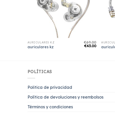
€
58.00
€
69.00
AURICULARES KZ
AURICUL
€
36.00
€
43.00
auriculares kz
auricul
POLÍTICAS
Politica de privacidad
Política de devoluciones y reembolsos
Términos y condiciones