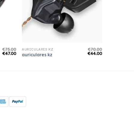
€
75.00
€
70.00
AURICULARES KZ
€
47.00
€
44.00
auriculares kz