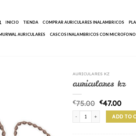
INICIO
TIENDA
COMPRAR AURICULARES INALAMBRICOS
PL
MURWAL AURICULARES
CASCOS INALAMBRICOS CON MICROFONO
AURICULARES KZ
auriculares kz
€
75.00
€
47.00
auriculares kz quantity
ADD TO 