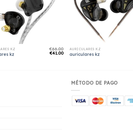
€
66.00
ARES KZ
AURICULARES KZ
€
41.00
ares kz
auriculares kz
MÉTODO DE PAGO