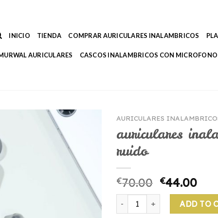
INICIO
TIENDA
COMPRAR AURICULARES INALAMBRICOS
PL
MURWAL AURICULARES
CASCOS INALAMBRICOS CON MICROFONO
AURICULARES INALAMBRICO
auriculares inal
ruido
€
70.00
€
44.00
auriculares inalambricos con
ADD TO 