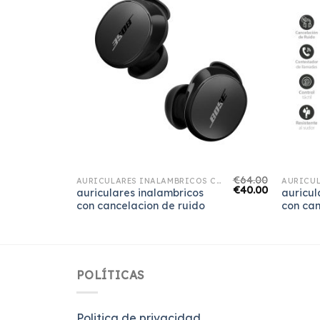
€
70.00
€
64.00
AURICULARES INALAMBRICOS CON CANCELACION DE RUIDO
AURICULARES INALAMBRICOS CON CANCELACION DE RUIDO
€
44.00
€
40.00
auriculares inalambricos
auricul
con cancelacion de ruido
con can
POLÍTICAS
Politica de privacidad