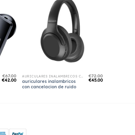
€
67.00
€
72.00
AURICULARES INALAMBRICOS CON CANCELACION DE RUIDO
€
42.00
€
45.00
auriculares inalambricos
con cancelacion de ruido