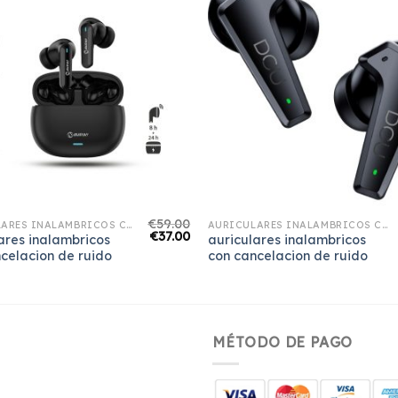
€
59.00
AURICULARES INALAMBRICOS CON CANCELACION DE RUIDO
AURICULARES INALAMBRICOS CON CANCELACION DE RUIDO
€
37.00
ares inalambricos
auriculares inalambricos
celacion de ruido
con cancelacion de ruido
MÉTODO DE PAGO